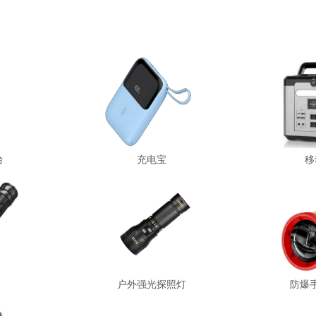
台
充电宝
移
户外强光探照灯
防爆