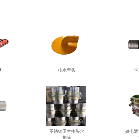
艇
排水弯头
卡
不锈钢卫生接头含
铁电渡
抱箍